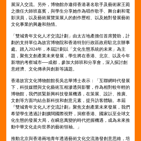
展深入交流。另外，博物館亦邀得香港著名歌手及藝術家王菀
之擔任大師班嘉賓，與學生分享她作為唱作歌手、舞台劇和電
影演員，以及藝術展覽策展人的創作歷程、以及她對發展藝術
文化事業的興趣和熱情。
「雙城青年文化人才交流計劃」由太古地產擔任首席贊助，計
劃的支持單位為故宮博物院和香港特別行政區政府駐北京辦事
處。踏入2024年，本屆計劃以「文化生態系統的未來」為主
題，聚焦文創產業未來發展，學生將在香港、北京、以及今年
新增的考察城市──成都，參加大師班和分享會，深入探討創
意經濟、文化傳承與創新等議題。
香港故宮文化博物館館長吳志華博士表示：「互聯網時代發展
下，科技媒體與文化藝術互相滲透與影響，作為相對較年輕的
博物館，我們抓緊新興科技發展機遇，在策展、設計、推廣、
文創等方面均結合新科技和創意元素，提升訪客體驗。本屆
『雙城青年文化人才交流計劃』聚焦文創產業未來發展，我們
希望學生透過計劃擴闊國際視野，洞察香港、國家以至全球文
化生態的發展大局，在瞬息萬變的時代把握機遇，成為未來推
動中華文化走向世界的藝術領袖。」
推動北京與香港兩地青年透過藝術文化交流激發創意思維，培