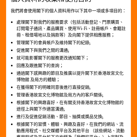
我們將會使用閣下的個人資料用作以下其中一項或多項目的：
處理閣下對我們的服務要求（包括活動登記、門票購買、
訂閱電子通訊、產品購買、使用Wi-Fi、註冊帳戶、會籍註
冊、租借場地以及捐款等）及向閣下提供相應服務；
管理閣下的會員帳戶及維持閣下的紀錄;
促進閣下與我們之間的溝通;
就可能影響閣下的服務更改通知閣下；
回應及跟進閣下的查詢；
通過閣下感興趣的節目及推廣以提升閣下於香港故宮文化
博物館 及局方的體驗；
在獲得閣下的明確同意後進行直接促銷;
管理香港故宮文化博物館及局方內的客戶關係;
根據閣下的興趣喜好，在有關支持香港故宮文化博物館的
途徑上與閣下作適當溝通;
進行及促進促銷活動、節目、抽獎或獎品兌換;
根據閣下的習慣、體驗、興趣及喜好，在我們的網站、流
動應用程式、社交媒體平台及其他平台 （該些網站、流動