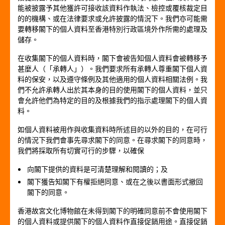
能被披露予其他獲許可接收該資料作執法、檢控或覆核裁定目
的的機構、或在法律要求或允許披露的情況下。我們亦可能需
要轉移閣下的個人資料至香港特別行政區境外作所需的處理及
儲存。
在收集閣下的個人資料時，閣下會被告知個人資料會被轉移予
甚麼人（「承轉人」）。我們要求所有承轉人尊重閣下個人資
料的保安，以及遵守條例及其他適用的個人資料相關法例。我
們不允許承轉人出於其本身的目的使用閣下的個人資料，並只
會允許他們為特定的目的及根據我們的指示處理閣下的個人資
料。
如個人資料被用作與收集資料時所述目的以外的目的，在可行
的情況下我們會事先尋求閣下的同意。在尋求閣下的同意時，
我們將採取所有切實可行的步驟，以確保
向閣下提供的資料是可清楚理解和閱讀的；及
閣下獲告知閣下有權拒絕同意、或在之後以書面形式撤回
閣下的同意。
香港故宮文化博物館在未得到閣下的明確同意前不會使用閣下
的個人資料或提供閣下的個人資料作直接促銷用途。直接促銷