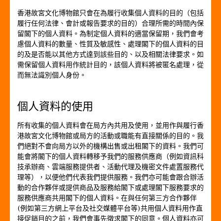
香港故宮文化博物館只會在為履行收集個人資料的目的（包括
履行任何法律、會計或報告要求的目的）合理所需的時間內保
留閣下的個人資料。為制定個人資料的適當保留期，我們會考
慮個人資料的數量、性質及敏感性、處理閣下的個人資料的目
的及是否能以其他方式達到該些目的、以及相關法律要求。如
需保留個人資料用作統計目的，該個人資料將被匿名處理，從
而無法識別個人身份。
個人資料的使用
所有收集的個人資料會在局方內共用及使用，並用作與履行香
港故宮文化博物館或局方的活動或職能有直接關係的目的。我
們絕對不會向局方以外的機構出售或出租閣下的資料。我們可
能會將閣下的個人資料轉移予我們的服務供應商（例如資訊科
技承辦商、雲端服務提供者、活動代理及機密文件處置服務代
理等），以便他們代表我們提供服務。我們亦可能會跟合辦活
動的合作夥伴或提供商品及服務給閣下或處理閣下服務要求的
服務供應商共用閣下的個人資料。在與任何第三方合作夥伴
(例如第三方網上平台及社交媒體平台等)共用個人資料用作直
接促銷目的之前，我們會事先徵求閣下的同意。個人資料亦可