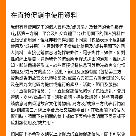
在直接促銷中使用資料
我們有意使用閣下的個人資料及/或與局方及我們的合作夥伴
(包括第三方網上平台及社交媒體平台)共用閣下的個人資料作
直接促銷用途，但除非我們得到閣下同意（包括表示不反對該
使用及/或共用），否則我們不會如此使用及/或共用閣下的個
人資料。直接促銷信息可能採取郵件、電子郵件、短信、針對
性的網上廣告、通過我們的流動應用程式送出的通知、推送通
知、即時通訊等形式。該些直接促銷信息可與香港故宮文化博
物館及/或局方的產品、活動、節目及服務有關 (包括第三方
贊助或香港故宮文化博物館及/或局方與第三方聯合舉辦的, 以
及在西九文化區內提供或進行的產品、活動、節目及服務)
（「直接促銷信息」）。直接促銷信息的例子包括通訊、會員
禮遇、商店/商品推廣、活動邀請、捐款邀請等。這些直接促
銷信息可由香港故宮文化博物館, 局方及/或第三方代表我們發
出(例如第三方網上平台及社交媒體平台)。在收集閣下的個人
資料時，請閣下在相關的線上或線下表格中表明閣下同意或不
反對該使用及/或共用。
如果閣下不希望收到以上所提及的直接促銷信息，閣下可以免