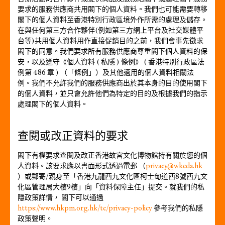
要求的服務供應商共用閣下的個人資料。我們也可能需要轉移
閣下的個人資料至香港特別行政區境外作所需的處理及儲存。
在與任何第三方合作夥伴(例如第三方網上平台及社交媒體平
台等)共用個人資料用作直接促銷目的之前，我們會事先徵求
閣下的同意。我們要求所有服務供應商尊重閣下個人資料的保
安，以及遵守《個人資料 ( 私隱 ) 條例》 ( 香港特別行政區法
例第 486 章 ) （「條例」）及其他適用的個人資料相關法
例。我們不允許我們的服務供應商出於其本身的目的使用閣下
的個人資料，並只會允許他們為特定的目的及根據我們的指示
處理閣下的個人資料。
查閱或改正資料的要求
閣下有權要求查閱及改正香港故宮文化博物館持有關於您的個
人資料。該要求應以書面形式透過電郵 （
privacy@wkcda.hk
）或郵寄/親身至「香港九龍西九文化區柯士甸道西8號西九文
化區管理局大樓9樓」向「資料保障主任」提交。就我們的私
隱政策詳情， 閣下可以通過
https://www.hkpm.org.hk/tc/privacy-policy
參考我們的私隱
政策聲明。