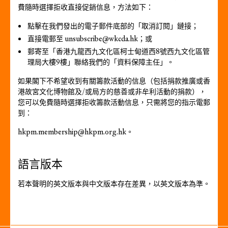
費隨時選擇拒收直接促銷信息，方法如下：
點擊在我們發出的電子郵件底部的「取消訂閱」鏈接；
直接電郵至
unsubscribe@wkcda.hk
；或
郵寄至「香港九龍西九文化區柯士甸道西8號西九文化區管
理局大樓9樓」聯絡我們的「資料保障主任」。
如果閣下不希望收到有關籌款活動的信息（包括捐款推廣或香
港故宮文化博物館及/或局方的慈善或非牟利活動的捐款），
您可以免費隨時選擇拒收籌款活動信息，只需將您的指示電郵
到：
hkpm.membership@hkpm.org.hk
。
語言版本
若本聲明的英文版本與中文版本存在差異，以英文版本為準。