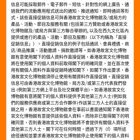
信息可能採取郵件、電子郵件、短信、針對性的網上廣告、通
過我們的流動應用程式送出的通知、推送通知、即時通訊等形
式。該些直接促銷信息可與香港故宮文化博物館及/或局方的
產品、活動、節目及服務有關 (包括第三方贊助或香港故宮文
化博物館及/或局方與第三方聯合舉辦的, 以及在西九文化區內
提供或進行的產品、活動、節目及服務)（以下均稱為「直接
促銷信息」）。直接促銷信息的例子包括通訊、會員禮遇、商
店/商品推廣、活動邀請、捐款邀請等。如香港故宮文化博物
館有意使用閣下的個人資料作直接促銷，香港故宮文化博物館
將在使用閣下的個人資料前取得閣下的明確同意，並在首次使
用有關個人資料作直接促銷時通知閣下，如閣下作出要求，香
港故宮文化博物館須停止使用有關資料作直接促銷。直接促銷
信息可由香港故宮文化博物館、局方及/或第三方代表我們發
出 (例如第三方網上平台及社交媒體平台)。如香港故宮文化
博物館有意將閣下的個人資料提供予其他第三方人士(例如我
們的服務供應商或第三方合作夥伴)作該第三方人士的直接促
銷之用，香港故宮文化博物館會在事前以書面通知閣下香港故
宮文化博物館有意提供該些個人資料，而除非已取得閣下的明
確同意，否則香港故宮文化博物館將不會提供有關個人資料予
其他第三方人士。閣下可在任何時間，透過下方（f）項所述
途徑通知並要求香港故宮文化博物館停止使用閣下的個人資料