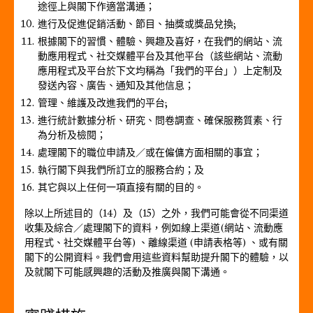
途徑上與閣下作適當溝通；
進行及促進促銷活動、節目、抽獎或獎品兌換;
根據閣下的習慣、體驗、興趣及喜好，在我們的網站、流
動應用程式、社交媒體平台及其他平台（該些網站、流動
應用程式及平台於下文均稱為「我們的平台」）上定制及
發送內容、廣告、通知及其他信息；
管理、維護及改進我們的平台;
進行統計數據分析、研究、問卷調查、確保服務質素、行
為分析及檢閱；
處理閣下的職位申請及／或在僱傭方面相關的事宜；
執行閣下與我們所訂立的服務合約；及
其它與以上任何一項直接有關的目的。
除以上所述目的（14）及（15）之外，我們可能會從不同渠道
收集及綜合／處理閣下的資料，例如線上渠道(網站、流動應
用程式、社交媒體平台等) 、離線渠道 (申請表格等) 、或有關
閣下的公開資料。我們會用這些資料幫助提升閣下的體驗，以
及就閣下可能感興趣的活動及推廣與閣下溝通。