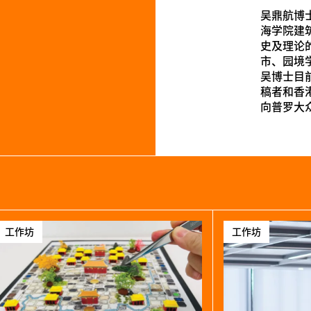
吴鼎航博
海学院建
史及理论
市、园境
吴博士目
稿者和香
向普罗大
工作坊
工作坊