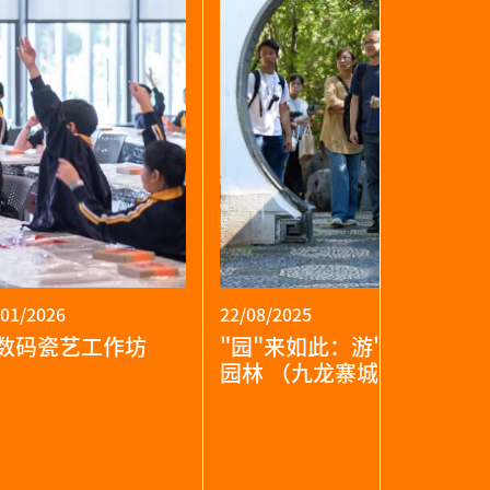
/01/2026
22/08/2025
数码瓷艺工作坊
园
来如此：游
园
．走进
园林 （九龙寨城公园）