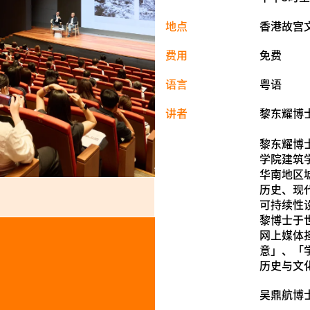
地点
香港故宫
费用
免费
语言
粤语
讲者
黎东耀博
黎东耀博
学院建筑
华南地区
历史、现
可持续性
黎博士于
网上媒体
意」、「
历史与文
吴鼎航博