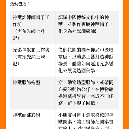
活動包括：
神獸訓練師帽子工
認識中國傳統文化中的神
作坊
獸，並製作專屬神獸帽子，
（需預先網上登
化身為神獸訓練師!
記）
光影神獸箱工作坊
從御花園的園林佈局中汲取
（需預先網上登
靈感，以剪影工藝打造神獸
記）
場景，體驗如何運用光影變
化來展現造園美學。
神獸服飾造型
穿上動物造型服飾，或帶同
心愛的動物公仔。在博物館
邊遊戲邊學習，完成不同任
務，留下親子回憶。
神獸面部彩繪
小朋友可自由選取喜歡的神
獸圖案，讓面繪師把圖案畫
在臉上，瞬間變身為入型入